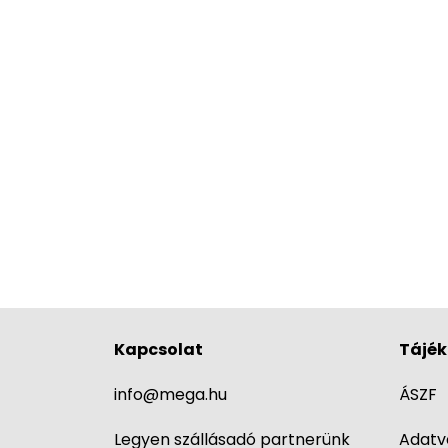
Kapcsolat
Tájék
info@mega.hu
ÁSZF
Legyen szállásadó partnerünk
Adatv